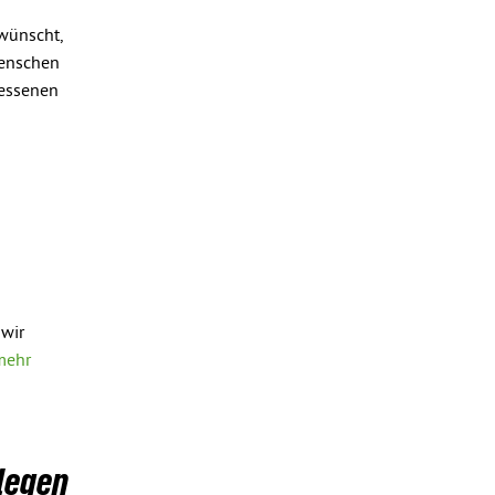
wünscht,
Menschen
messenen
 wir
mehr
legen