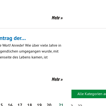
Mehr
Antrag der…
Wort! Anrede! Wie über viele Jahre in
ugendlichen umgegangen wurde, mit
enseite des Lebens kamen, ist
Mehr
Alle Kategorien 
15
16
17
18
19
20
21
>
>>