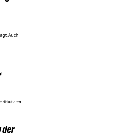
agt. Auch
“
e diskutieren
 der