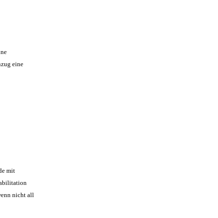
ine
nzug eine
de mit
bilitation
enn nicht all