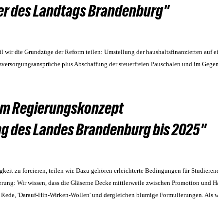
der des Landtags Brandenburg"
il wir die Grundzüge der Reform teilen: Umstellung der haushaltsfinanzierten auf e
rsversorgungsansprüche plus Abschaffung der steuerfreien Pauschalen und im Gege
zum Regierungskonzept
 des Landes Brandenburg bis 2025"
eit zu forcieren, teilen wir. Dazu gehören erleichterte Bedingungen für Studieren
ung: Wir wissen, dass die Gläserne Decke mittlerweile zwischen Promotion und Ha
ie Rede, 'Darauf-Hin-Wirken-Wollen' und dergleichen blumige Formulierungen. Als w