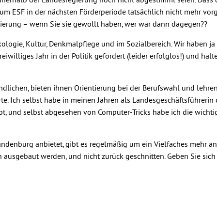
nerhalb der Landesregierung noch nicht abgestimmt seien. Dass 
zum ESF in der nächsten Förderperiode tatsächlich nicht mehr vo
sregierung – wenn Sie sie gewollt haben, wer war dann dagegen??
Ökologie, Kultur, Denkmalpflege und im Sozialbereich. Wir haben ja
williges Jahr in der Politik gefordert (leider erfolglos!) und hal
endlichen, bieten ihnen Orientierung bei der Berufswahl und lehren
te. Ich selbst habe in meinen Jahren als Landesgeschäftsführerin 
t, und selbst abgesehen von Computer-Tricks habe ich die wichti
Brandenburg anbietet, gibt es regelmäßig um ein Vielfaches mehr an
n ausgebaut werden, und nicht zurück geschnitten. Geben Sie sich