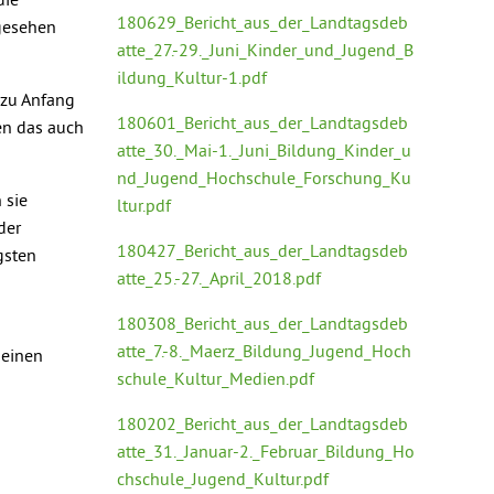
die
180629_Bericht_aus_der_Landtagsdeb
rgesehen
atte_27.-29._Juni_Kinder_und_Jugend_B
ildung_Kultur-1.pdf
 zu Anfang
180601_Bericht_aus_der_Landtagsdeb
ten das auch
atte_30._Mai-1._Juni_Bildung_Kinder_u
nd_Jugend_Hochschule_Forschung_Ku
 sie
ltur.pdf
der
180427_Bericht_aus_der_Landtagsdeb
gsten
atte_25.-27._April_2018.pdf
180308_Bericht_aus_der_Landtagsdeb
atte_7.-8._Maerz_Bildung_Jugend_Hoch
 einen
schule_Kultur_Medien.pdf
180202_Bericht_aus_der_Landtagsdeb
atte_31._Januar-2._Februar_Bildung_Ho
chschule_Jugend_Kultur.pdf