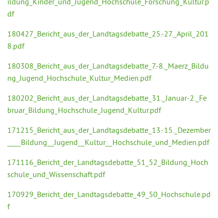
ildung_Kinder_und_Jugend_Hochschule_Forschung_Kultur.p
df
180427_Bericht_aus_der_Landtagsdebatte_25.-27._April_201
8.pdf
180308_Bericht_aus_der_Landtagsdebatte_7.-8._Maerz_Bildu
ng_Jugend_Hochschule_Kultur_Medien.pdf
180202_Bericht_aus_der_Landtagsdebatte_31._Januar-2._Fe
bruar_Bildung_Hochschule_Jugend_Kultur.pdf
171215_Bericht_aus_der_Landtagsdebatte_13.-15._Dezember
____Bildung__Jugend__Kultur__Hochschule_und_Medien.pdf
171116_Bericht_der_Landtagsdebatte_51_52_Bildung_Hoch
schule_und_Wissenschaft.pdf
170929_Bericht_der_Landtagsdebatte_49_50_Hochschule.pd
f