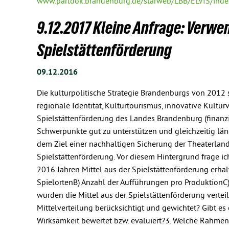
www.parldok.brandenburg.de/starweb/LBB/ELVIS/inde
9.12.2017 Kleine Anfrage: Verwen
Spielstättenförderung
09.12.2016
Die kulturpolitische Strategie Brandenburgs von 2012 
regionale Identität, Kulturtourismus, innovative Kult
Spielstättenförderung des Landes Brandenburg (finanzie
Schwerpunkte gut zu unterstützen und gleichzeitig lä
dem Ziel einer nachhaltigen Sicherung der Theaterland
Spielstättenförderung. Vor diesem Hintergrund frage 
2016 Jahren Mittel aus der Spielstättenförderung erha
SpielortenB) Anzahl der Aufführungen pro ProduktionC)
wurden die Mittel aus der Spielstättenförderung verte
Mittelverteilung berücksichtigt und gewichtet? Gibt e
Wirksamkeit bewertet bzw. evaluiert?3. Welche Rahm