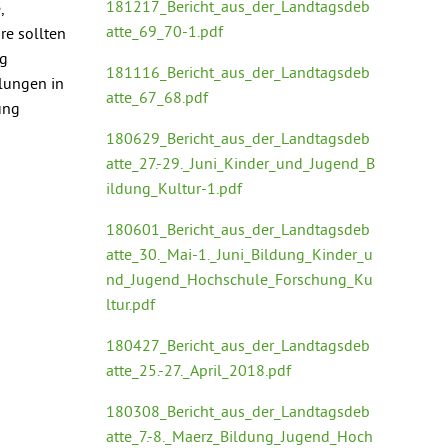
181217_Bericht_aus_der_Landtagsdeb
,
atte_69_70-1.pdf
ure sollten
ng
181116_Bericht_aus_der_Landtagsdeb
llungen in
atte_67_68.pdf
ung
180629_Bericht_aus_der_Landtagsdeb
atte_27.-29._Juni_Kinder_und_Jugend_B
ildung_Kultur-1.pdf
180601_Bericht_aus_der_Landtagsdeb
atte_30._Mai-1._Juni_Bildung_Kinder_u
nd_Jugend_Hochschule_Forschung_Ku
ltur.pdf
180427_Bericht_aus_der_Landtagsdeb
atte_25.-27._April_2018.pdf
180308_Bericht_aus_der_Landtagsdeb
atte_7.-8._Maerz_Bildung_Jugend_Hoch