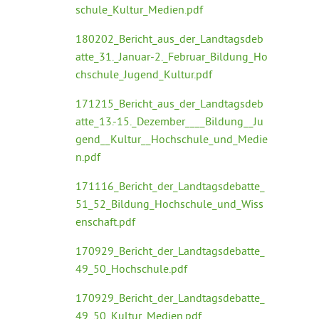
schule_Kultur_Medien.pdf
180202_Bericht_aus_der_Landtagsdeb
atte_31._Januar-2._Februar_Bildung_Ho
chschule_Jugend_Kultur.pdf
171215_Bericht_aus_der_Landtagsdeb
atte_13.-15._Dezember____Bildung__Ju
gend__Kultur__Hochschule_und_Medie
n.pdf
171116_Bericht_der_Landtagsdebatte_
51_52_Bildung_Hochschule_und_Wiss
enschaft.pdf
170929_Bericht_der_Landtagsdebatte_
49_50_Hochschule.pdf
170929_Bericht_der_Landtagsdebatte_
49_50_Kultur_Medien.pdf