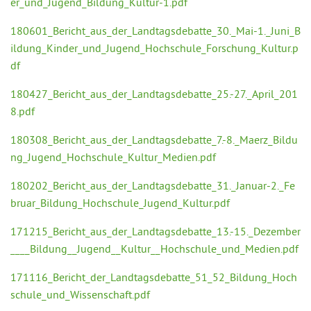
er_und_Jugend_Bildung_Kultur-1.pdf
180601_Bericht_aus_der_Landtagsdebatte_30._Mai-1._Juni_B
ildung_Kinder_und_Jugend_Hochschule_Forschung_Kultur.p
df
180427_Bericht_aus_der_Landtagsdebatte_25.-27._April_201
8.pdf
180308_Bericht_aus_der_Landtagsdebatte_7.-8._Maerz_Bildu
ng_Jugend_Hochschule_Kultur_Medien.pdf
180202_Bericht_aus_der_Landtagsdebatte_31._Januar-2._Fe
bruar_Bildung_Hochschule_Jugend_Kultur.pdf
171215_Bericht_aus_der_Landtagsdebatte_13.-15._Dezember
____Bildung__Jugend__Kultur__Hochschule_und_Medien.pdf
171116_Bericht_der_Landtagsdebatte_51_52_Bildung_Hoch
schule_und_Wissenschaft.pdf