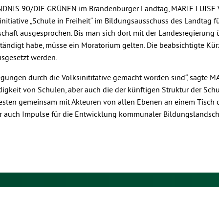
 BÜNDNIS 90/DIE GRÜNEN im Brandenburger Landtag, MARIE LUISE
itiative „Schule in Freiheit“ im Bildungsausschuss des Landtag f
rschaft ausgesprochen. Bis man sich dort mit der Landesregierung 
tändigt habe, müsse ein Moratorium gelten. Die beabsichtigte Kü
sgesetzt werden.
regungen durch die Volksinititative gemacht worden sind“, sagte 
keit von Schulen, aber auch die der künftigen Struktur der Schu
esten gemeinsam mit Akteuren von allen Ebenen an einem Tisch d
ir auch Impulse für die Entwicklung kommunaler Bildungslandsch