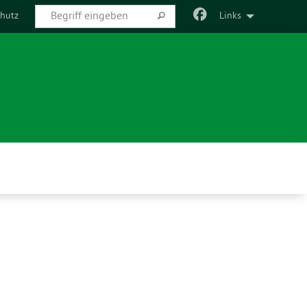
hutz
Links