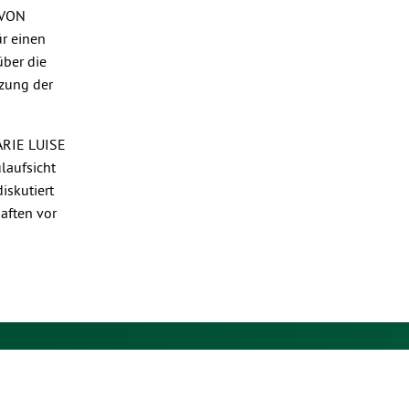
 VON
ür einen
über die
rzung der
MARIE LUISE
laufsicht
iskutiert
aften vor