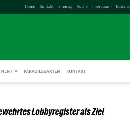
Home
Kontakt
Sitemap
Suche
Impressum
Datensc
AMENT
PARADIESGARTEN
KONTAKT
wehrtes Lobbyregister als Ziel