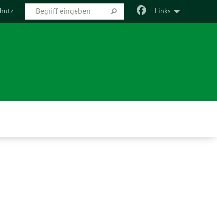
hutz
Links