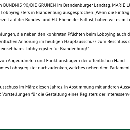
n von BÜNDNIS 90/DIE GRÜNEN im Brandenburger Landtag, MARIE 
n Lobbyregisters in Brandenburg ausgesprochen. „Wenn die Eintra
derzeit auf der Bundes- und EU-Ebene der Fall ist, haben wir es mit
egelungen, die neben den konkreten Pflichten beim Lobbying auch d
öffentlichen Anhörung im heutigen Hauptausschuss zum Beschluss 
 einsehbares Lobbyregister für Brandenburg!".
von Abgeordneten und Funktionsträgern der öffentlichen Hand
nsames Lobbyregister nachzudenken, welches neben dem Parlament
usschuss im März diesen Jahres, in Abstimmung mit anderen Aus
Vorstellungen für die Gestaltung eines Registers der Interessenv