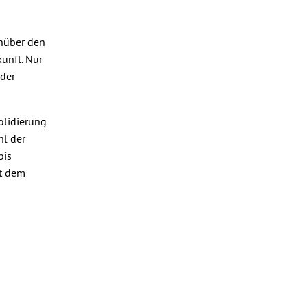
enüber den
unft. Nur
 der
olidierung
hl der
bis
ht dem