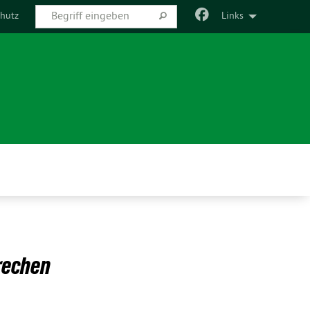
hutz
Links
prechen