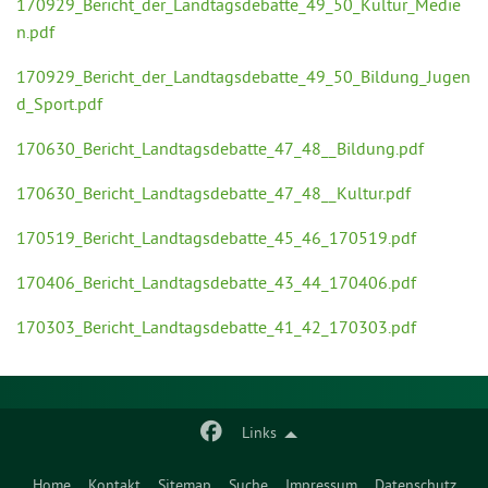
170929_Bericht_der_Landtagsdebatte_49_50_Kultur_Medie
n.pdf
170929_Bericht_der_Landtagsdebatte_49_50_Bildung_Jugen
d_Sport.pdf
170630_Bericht_Landtagsdebatte_47_48__Bildung.pdf
170630_Bericht_Landtagsdebatte_47_48__Kultur.pdf
170519_Bericht_Landtagsdebatte_45_46_170519.pdf
170406_Bericht_Landtagsdebatte_43_44_170406.pdf
170303_Bericht_Landtagsdebatte_41_42_170303.pdf
Links
Home
Kontakt
Sitemap
Suche
Impressum
Datenschutz