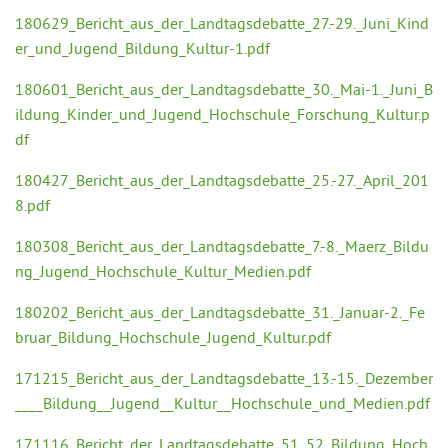
180629_Bericht_aus_der_Landtagsdebatte_27.-29._Juni_Kind
er_und_Jugend_Bildung_Kultur-1.pdf
180601_Bericht_aus_der_Landtagsdebatte_30._Mai-1._Juni_B
ildung_Kinder_und_Jugend_Hochschule_Forschung_Kultur.p
df
180427_Bericht_aus_der_Landtagsdebatte_25.-27._April_201
8.pdf
180308_Bericht_aus_der_Landtagsdebatte_7.-8._Maerz_Bildu
ng_Jugend_Hochschule_Kultur_Medien.pdf
180202_Bericht_aus_der_Landtagsdebatte_31._Januar-2._Fe
bruar_Bildung_Hochschule_Jugend_Kultur.pdf
171215_Bericht_aus_der_Landtagsdebatte_13.-15._Dezember
____Bildung__Jugend__Kultur__Hochschule_und_Medien.pdf
171116_Bericht_der_Landtagsdebatte_51_52_Bildung_Hoch